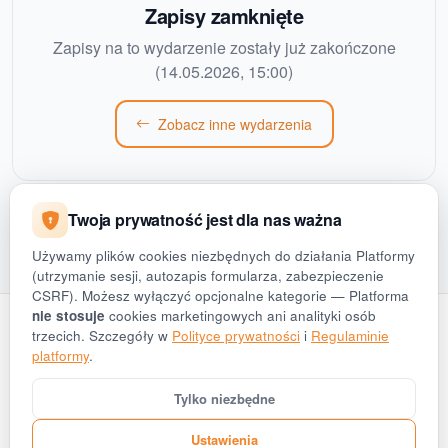
Zapisy zamknięte
Zapisy na to wydarzenie zostały już zakończone
(14.05.2026, 15:00)
Zobacz inne wydarzenia
Twoja prywatność jest dla nas ważna
Używamy plików cookies niezbędnych do działania Platformy
(utrzymanie sesji, autozapis formularza, zabezpieczenie
CSRF). Możesz wyłączyć opcjonalne kategorie — Platforma
nie stosuje
cookies marketingowych ani analityki osób
trzecich. Szczegóły w
Polityce prywatności
i
Regulaminie
platformy
.
Tylko niezbędne
Konkursy
O nas
Kontakt
Polityka prywatności
Regulamin
Ustawienia